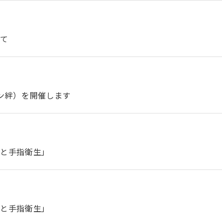
いて
ロン絆）を開催します
方と手指衛生」
方と手指衛生」