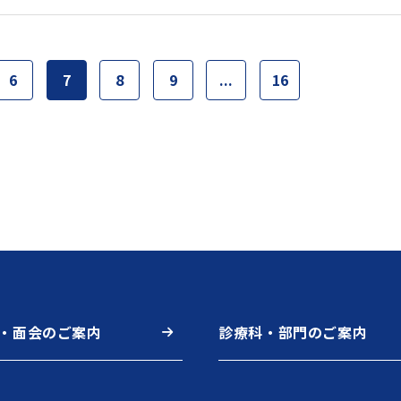
6
7
8
9
...
16
・面会のご案内
診療科・部門のご案内