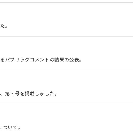
した。
するパブリックコメントの結果の公表。
号、第３号を掲載しました。
について。