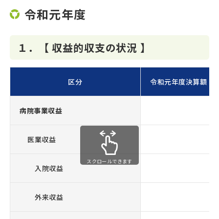
令和元年度
１．【 収益的収支の状況 】
区分
令和元年度決算額 （単
病院事業収益
7
医業収益
7
スクロールできます
入院収益
5
外来収益
1