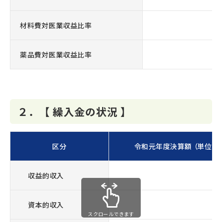
材料費対医業収益比率
薬品費対医業収益比率
２．【 繰入金の状況 】
区分
令和元年度決算額 （単位:千
収益的収入
資本的収入
スクロールできます