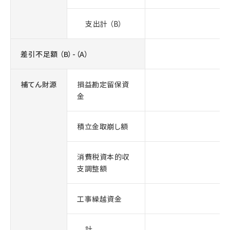
支出計 （B）
差引不足額 （B）-（A）
補てん財源
損益勘定留保資
金
積立金取崩し額
消費税資本的収
支調整額
工事繰越資金
計