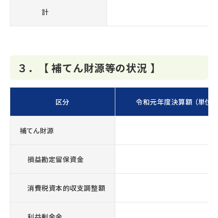
計
３．【 補てん財源等の状況 】
区分
令和元年度決算額 （単位:
補てん財源
損益勘定留保資金
消費税資本的収支調整額
利益剰余金