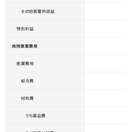
その他医業外収益
特別利益
病院事業費用
7
医業費用
7
給与費
3
材料費
2
うち薬品費
1