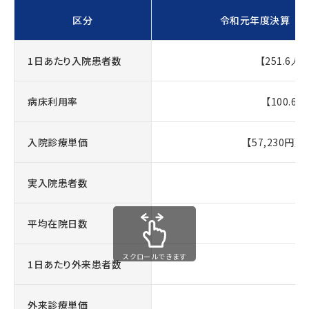
区分
令和元年度決算
1日あたり入院患者数
【251.6人】
病床利用率
【100.6%
入院診療単価
【57,230円】 
実入院患者数
平均在院日数
スクロールできます
1日あたり外来患者数
外来診療単価
2