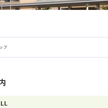
ップ
内
LL