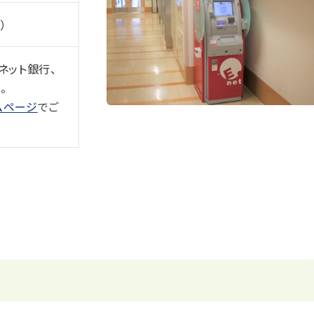
）
ネット銀行、
。
ムページ
でご