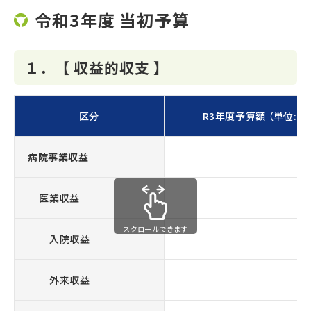
令和3年度 当初予算
１．【 収益的収支 】
区分
R3年度予算額 （単位:千
病院事業収益
8,
医業収益
7,
スクロールできます
入院収益
5,
外来収益
2,