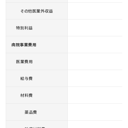
その他医業外収益
特別利益
病院事業費用
7,
医業費用
7,
給与費
3,
材料費
2,
薬品費
1,