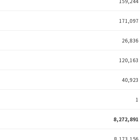
159,244
171,097
26,836
120,163
40,923
1
8,272,891
8,173,156