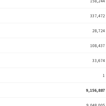
158,244
337,472
28,724
108,437
33,674
1
9,156,887
9,048,005