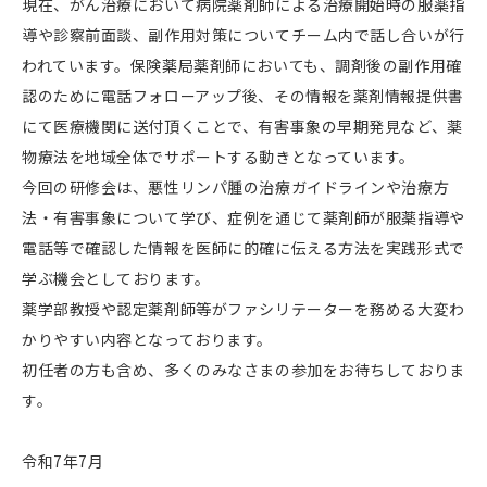
現在、がん治療において病院薬剤師による治療開始時の服薬指
導や診察前面談、副作用対策についてチーム内で話し合いが行
われています。保険薬局薬剤師においても、調剤後の副作用確
認のために電話フォローアップ後、その情報を薬剤情報提供書
にて医療機関に送付頂くことで、有害事象の早期発見など、薬
物療法を地域全体でサポートする動きとなっています。
今回の研修会は、悪性リンパ腫の治療ガイドラインや治療方
法・有害事象について学び、症例を通じて薬剤師が服薬指導や
電話等で確認した情報を医師に的確に伝える方法を実践形式で
学ぶ機会としております。
薬学部教授や認定薬剤師等がファシリテーターを務める大変わ
かりやすい内容となっております。
初任者の方も含め、多くのみなさまの参加をお待ちしておりま
す。
令和7年7月