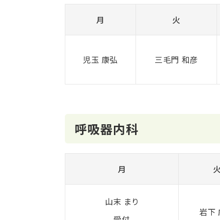
月
火
児玉 康弘
三毛門 和彦
呼吸器内科
月
山末 まり
岩下
受付