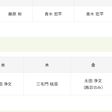
藤原 彬
青木 宏平
青木 宏平
水
木
金
太田 浄文
田 浄文
三毛門 桃菜
（再診のみ）