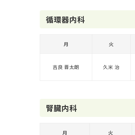
循環器内科
月
火
吉良 晋太朗
久米 治
腎臓内科
月
火