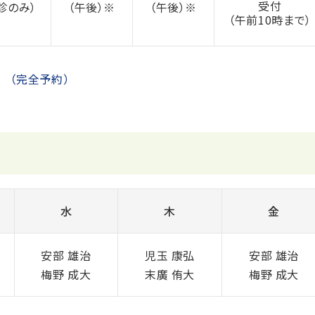
受付
診のみ）
（午後）※
（午後）※
（午前10時まで）
。（完全予約）
水
木
金
安部 雄治
児玉 康弘
安部 雄治
梅野 成大
末廣 侑大
梅野 成大