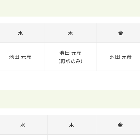
水
木
金
池田 元彦
池田 元彦
池田 元彦
（再診のみ）
水
木
金