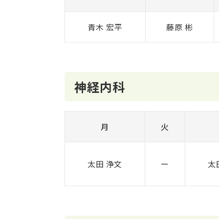
青木 宏平
藤原 彬
神経内科
月
火
太田 浄文
ー
太