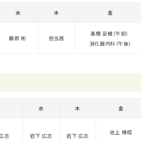
水
木
金
髙橋 妥維（午前）
藤原 彬
担当医
消化器内科（午後）
火
水
木
金
池上 博昭
 広志
岩下 広志
岩下 広志