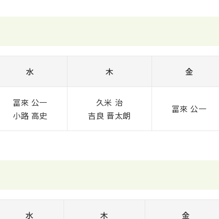
水
木
金
冨來 公一
久米 治
冨來 公一
小路 高史
吉良 晋太朗
水
木
金