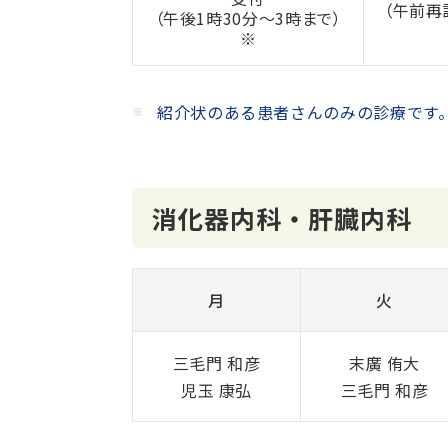
（午前再
（午後1時30分～3時まで）
※
紹介状のある患者さんのみの診療です
消化器内科・肝臓内科
月
火
三毛門 和彦
末廣 侑大
児玉 康弘
三毛門 和彦