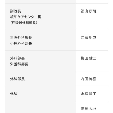
副院長
福山 康朗
緩和ケアセンター長
（呼吸器外科部長）
主任外科部長
江頭 明典
小児外科部長
外科部長
梅田 健二
栄養科部長
外科部長
内田 博喜
外科
永松 敏子
伊藤 大地