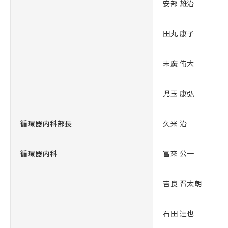
安部 雄治
田丸 康子
末廣 侑大
児玉 康弘
循環器内科部長
久米 治
循環器内科
冨來 公一
吉良 晋太朗
石田 達也