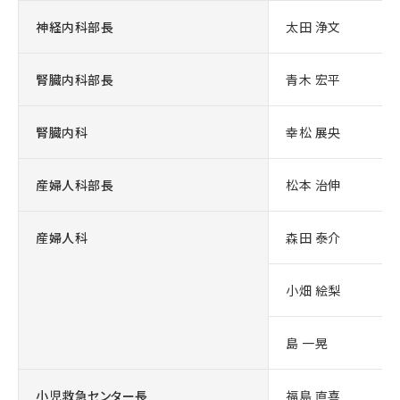
神経内科部長
太田 浄文
腎臓内科部長
青木 宏平
腎臓内科
幸松 展央
産婦人科部長
松本 治伸
産婦人科
森田 泰介
小畑 絵梨
島 一晃
小児救急センター長
福島 直喜