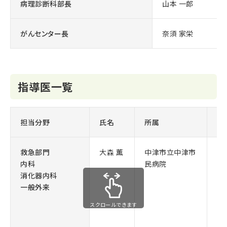
病理診断科部長
山本 一郎
がんセンター長
奈須 家栄
指導医一覧
担当分野
氏名
所属
役
救急部門
大森 薫
中津市立中津市
診
内科
民病院
消化器内科
一般外来
スクロールできます