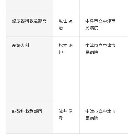
泌尿器科救急部門
魚住 友
中津市立中津市
泌
治
民病院
産婦人科
松本 治
中津市立中津市
周
伸
民病院
婦
麻酔科救急部門
浅井 信
中津市立中津市
部
彦
民病院