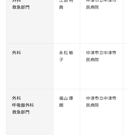
外科
江頭 明
中津市立中津市
臨
救急部門
典
民病院
外科
永松 敏
中津市立中津市
医
子
民病院
外科
福山 康
中津市立中津市
副
呼吸器外科
朗
民病院
救急部門