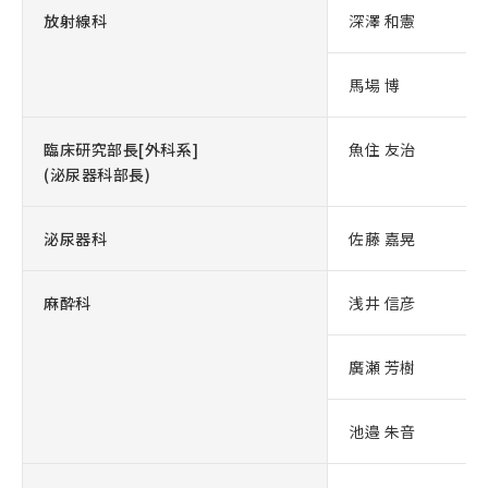
放射線科
深澤 和憲
馬場 博
臨床研究部長[外科系]
魚住 友治
(泌尿器科部長)
泌尿器科
佐藤 嘉晃
麻酔科
浅井 信彦
廣瀬 芳樹
池邉 朱音