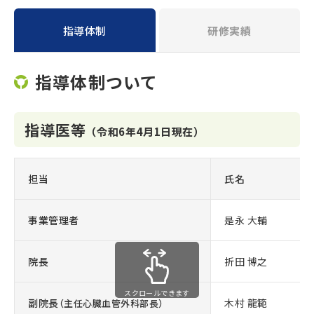
指導体制
研修実績
指導体制ついて
指導医等
（令和6年4月1日現在）
担当
氏名
事業管理者
是永 大輔
院長
折田 博之
スクロールできます
副院長
木村 龍範
（主任心臓血管外科部長）