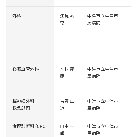
外科
江見 泰
中津市立中津市
臨
徳
民病院
心臓血管外科
木村 龍
中津市立中津市
副
範
民病院
部
脳神経外科
古賀 広
中津市立中津市
脳
救急部門
道
民病院
病理診断科（CPC）
山本 一
中津市立中津市
部
郎
民病院