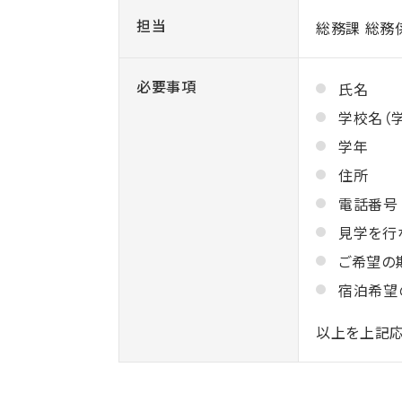
担当
総務課 総務
必要事項
氏名
学校名（
学年
住所
電話番号
見学を行
ご希望の
宿泊希望
以上を上記応