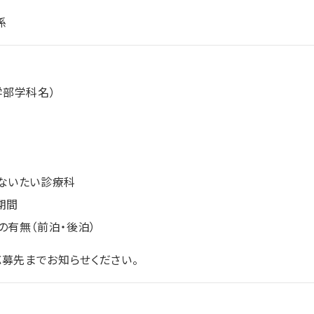
係
学部学科名）
ないたい診療科
期間
の有無（前泊・後泊）
募先までお知らせください。