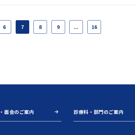
6
7
8
9
...
16
・面会のご案内
診療科・部門のご案内