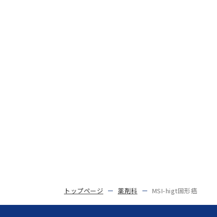
トップページ
薬剤科
MSI-higt固形癌