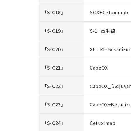
「S-C18」
SOX+Cetuximab
「S-C19」
S-1+放射線
「S-C20」
XELIRI+Bevacizu
「S-C21」
CapeOX
「S-C22」
CapeOX_（Adjuva
「S-C23」
CapeOX+Bevaciz
「S-C24」
Cetuximab