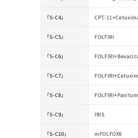
「S-C4」
CPT-11+Cetuxim
「S-C5」
FOLFIRI
「S-C6」
FOLFIRI+Bevaci
「S-C7」
FOLFIRI+Cetuxi
「S-C8」
FOLFIRI+Panitu
「S-C9」
IRIS
「S-C10」
mFOLFOX6