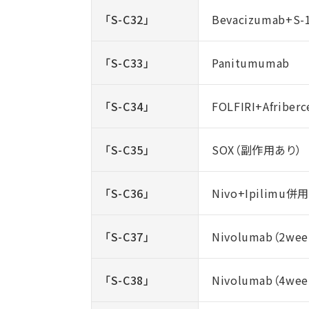
「S-C32」
Bevacizumab+S-
「S-C33」
Panitumumab
「S-C34」
FOLFIRI+Afriberc
「S-C35」
SOX（副作用あり）
「S-C36」
Nivo+Ipilimu
「S-C37」
Nivolumab（2wee
「S-C38」
Nivolumab（4wee