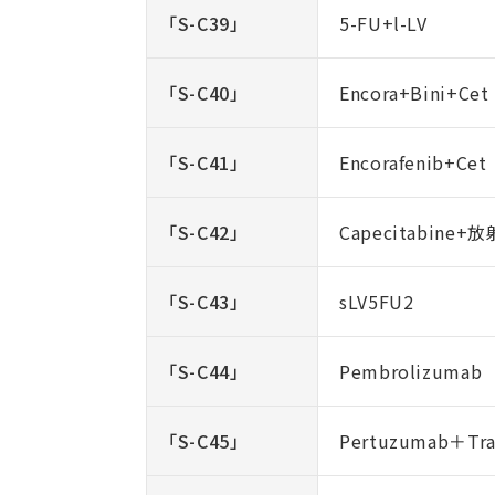
「S-C39」
5-FU+l-LV
「S-C40」
Encora+Bini+Cet
「S-C41」
Encorafenib+Cet
「S-C42」
Capecitabine+
「S-C43」
sLV5FU2
「S-C44」
Pembrolizuma
「S-C45」
Pertuzumab＋Tr