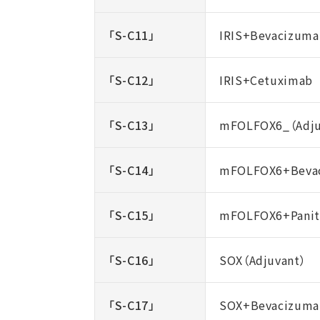
「S-C11」
IRIS+Bevacizuma
「S-C12」
IRIS+Cetuximab
「S-C13」
mFOLFOX6_（Adju
「S-C14」
mFOLFOX6+Beva
「S-C15」
mFOLFOX6+Pani
「S-C16」
SOX（Adjuvant）
「S-C17」
SOX+Bevacizuma