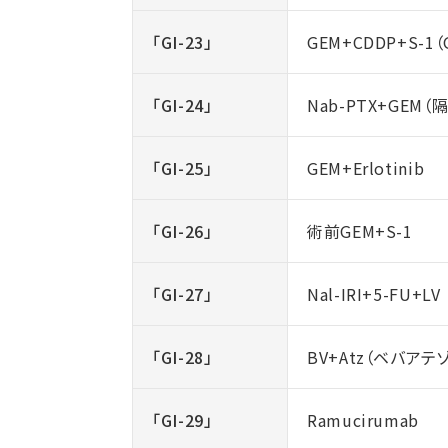
「GI-23」
GEM+CDDP+S-1（
「GI-24」
Nab-PTX+GEM（
「GI-25」
GEM+Erlotinib
「GI-26」
術前GEM+S-1
「GI-27」
Nal-IRI+5-FU+LV
「GI-28」
BV+Atz（ベバアテ
「GI-29」
Ramucirumab