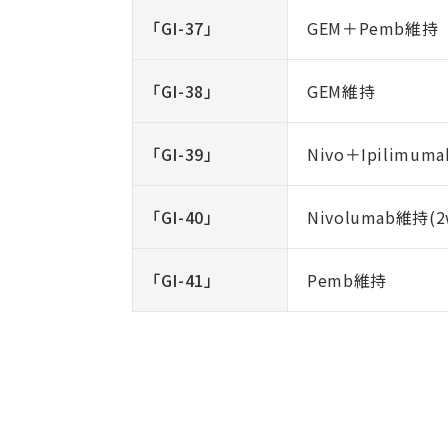
「GI-37」
GEM＋Pemb維持
「GI-38」
GEM維持
「GI-39」
Nivo＋Ipilimuma
「GI-40」
Nivolumab維持(2
「GI-41」
Pemb維持