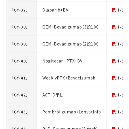
「GY-37」
Olaparib+BV
レジ
「GY-38」
GEM+Bevacizumab（3投1休）
レジ
「GY-39」
GEM+Bevacizumab（2投1休）
レジ
「GY-40」
Nogitecan+PTX+BV
レジ
「GY-41」
WeeklyPTX+Bevacizumab
レジ
「GY-42」
ACT-D単独
レジ
「GY-43」
Pembrolizumab+Lenvatinib
レジ
「GY-44」
PLD+Bevacizumab（4week）
レジ