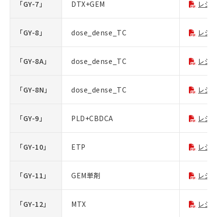
「GY-7」
DTX+GEM
レジ
「GY-8」
dose_dense_TC
レジ
「GY-8A」
dose_dense_TC
レジ
「GY-8N」
dose_dense_TC
レジ
「GY-9」
PLD+CBDCA
レジ
「GY-10」
ETP
レジ
「GY-11」
GEM単剤
レジ
「GY-12」
MTX
レジ