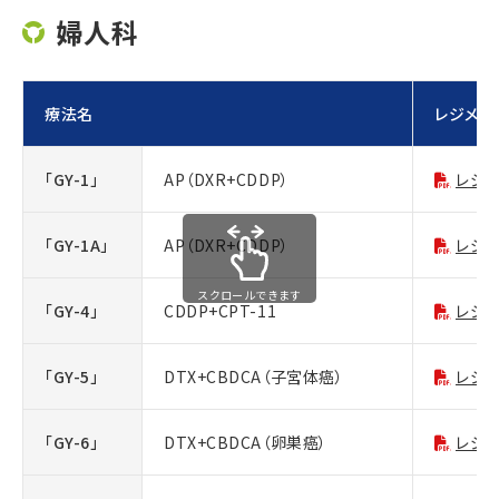
婦人科
療法名
レジメン
「GY-1」
AP（DXR+CDDP）
レジ
「GY-1A」
AP（DXR+CDDP）
レジ
スクロールできます
「GY-4」
CDDP+CPT-11
レジ
「GY-5」
DTX+CBDCA（子宮体癌）
レジ
「GY-6」
DTX+CBDCA（卵巣癌）
レジ