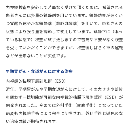
内視鏡検査を安心して苦痛なく受けて頂くために、希望される
患者さんには少量の鎮静剤を用いています。鎮静効果が速くか
つ覚醒も速やかな鎮静薬（静脈麻酔薬）を用いて、患者さんの
状態により投与量を調節して使用しています。鎮静下に（眠っ
ている状態で）検査が終了致しますので苦痛や不安がなく検査
を受けていただくことができますが、検査後しばらく車の運転
などが出来ないことが欠点です。
早期胃がん・食道がんに対する治療
内視鏡的粘膜下層剥離術（ESD）
近年、早期胃がんや早期食道がんに対して、その大きさや部位
を問わず一括切除が可能な内視鏡的粘膜下層剥離術（ESD）が
開発されました。今までは外科手術（開腹手術）となっていた
病変も内視鏡手術により完全に切除され、外科手術と遜色のな
い治療成績が期待されます。