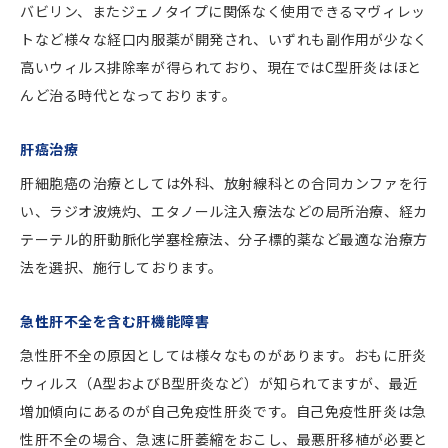
バビリン、またジェノタイプに関係なく使用できるマヴィレッ
トなど様々な経口内服薬が開発され、いずれも副作用が少なく
高いウィルス排除率が得られており、現在ではC型肝炎はほと
んど治る時代となっております。
肝癌治療
肝細胞癌の治療としては外科、放射線科との合同カンファを行
い、ラジオ波焼灼、エタノール注入療法などの局所治療、経カ
テーテル的肝動脈化学塞栓療法、分子標的薬など最適な治療方
法を選択、施行しております。
急性肝不全を含む肝機能障害
急性肝不全の原因としては様々なものがあります。おもに肝炎
ウィルス（A型およびB型肝炎など）が知られてますが、最近
増加傾向にあるのが自己免疫性肝炎です。自己免疫性肝炎は急
性肝不全の場合、急速に肝萎縮をおこし、最悪肝移植が必要と