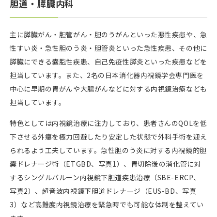
胆道・膵臓内科
主に膵臓がん・胆管がん・胆のうがんといった悪性疾患や、急
性すい炎・急性胆のう炎・胆管炎といった急性疾患、その他に
膵臓にできる嚢胞性疾患、自己免疫性膵炎といった疾患などを
担当しています。また、2名の日本消化器内視鏡学会専門医を
中心に早期の胃がんや大腸がんなどに対する内視鏡治療なども
担当しています。
特色としては内視鏡治療に注力しており、患者さんのQOLを低
下させる外瘻を極力回避したり安定した状態で外科手術を迎え
られるよう工夫しています。急性胆のう炎に対する内視鏡的胆
嚢ドレナージ術（ETGBD、写真1）、胃切除後の消化管に対
するシングルバルーン内視鏡下胆道疾患治療（SBE-ERCP、
写真2）、超音波内視鏡下胆道ドレナージ（EUS-BD、写真
3）など高難度内視鏡治療を緊急時でも可能な体制を整えてい