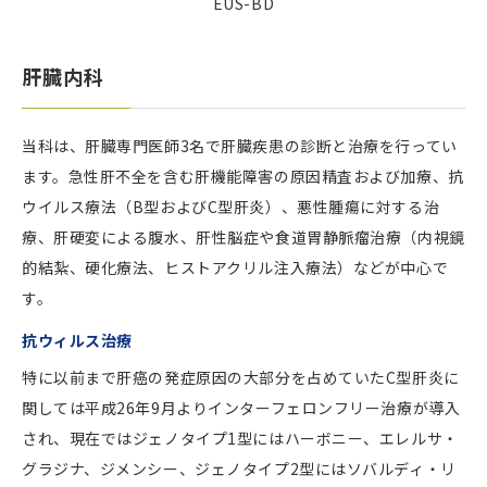
EUS-BD
肝臓内科
当科は、肝臓専門医師3名で肝臓疾患の診断と治療を行ってい
ます。急性肝不全を含む肝機能障害の原因精査および加療、抗
ウイルス療法（B型およびC型肝炎）、悪性腫瘍に対する治
療、肝硬変による腹水、肝性脳症や食道胃静脈瘤治療（内視鏡
的結紮、硬化療法、ヒストアクリル注入療法）などが中心で
す。
抗ウィルス治療
特に以前まで肝癌の発症原因の大部分を占めていたC型肝炎に
関しては平成26年9月よりインターフェロンフリー治療が導入
され、現在ではジェノタイプ1型にはハーボニー、エレルサ・
グラジナ、ジメンシー、ジェノタイプ2型にはソバルディ・リ