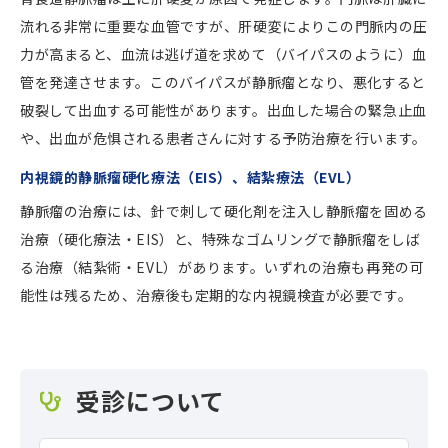
流れる非常に重要な血管ですが、肝硬変によりこの門脈内の圧
力が高まると、血流は逃げ道を求めて（バイパスのように）血
管を発達させます。このバイパスが静脈瘤となり、悪化すると
破裂して出血する可能性があります。出血した場合の緊急止血
や、出血が危惧される患者さんに対する予防治療を行います。
内視鏡的静脈瘤硬化療法（EIS）、結紮療法（EVL）
静脈瘤の治療には、針で刺して硬化剤を注入し静脈瘤を固める
治療（硬化療法・EIS）と、特殊なゴムリングで静脈瘤をしば
る治療（結紮術・EVL）があります。いずれの治療も再発の可
能性は残るため、治療後も定期的な内視鏡検査が必要です。
受診について