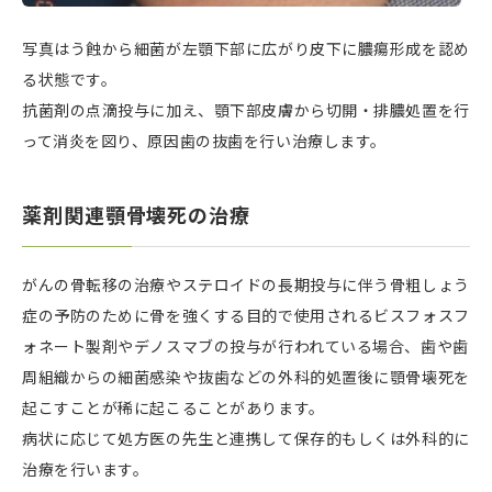
写真はう蝕から細菌が左顎下部に広がり皮下に膿瘍形成を認め
る状態です。
抗菌剤の点滴投与に加え、顎下部皮膚から切開・排膿処置を行
って消炎を図り、原因歯の抜歯を行い治療します。
薬剤関連顎骨壊死の治療
がんの骨転移の治療やステロイドの長期投与に伴う骨粗しょう
症の予防のために骨を強くする目的で使用されるビスフォスフ
ォネート製剤やデノスマブの投与が行われている場合、歯や歯
周組織からの細菌感染や抜歯などの外科的処置後に顎骨壊死を
起こすことが稀に起こることがあります。
病状に応じて処方医の先生と連携して保存的もしくは外科的に
治療を行います。