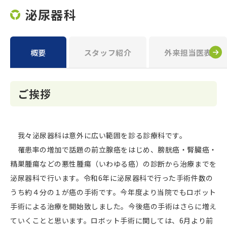
泌尿器科
概要
スタッフ紹介
外来担当医表
ご挨拶
我々泌尿器科は意外に広い範囲を診る診療科です。
罹患率の増加で話題の前立腺癌をはじめ、膀胱癌・腎臓癌・
精巣腫瘍などの悪性腫瘍（いわゆる癌）の診断から治療までを
泌尿器科で行います。令和
6
年に泌尿器科で行った手術件数の
うち約４分の１が癌の手術です。今年度より当院でもロボット
手術による治療を開始致しました。今後癌の手術はさらに増え
ていくことと思います。ロボット手術に関しては、
6
月より前