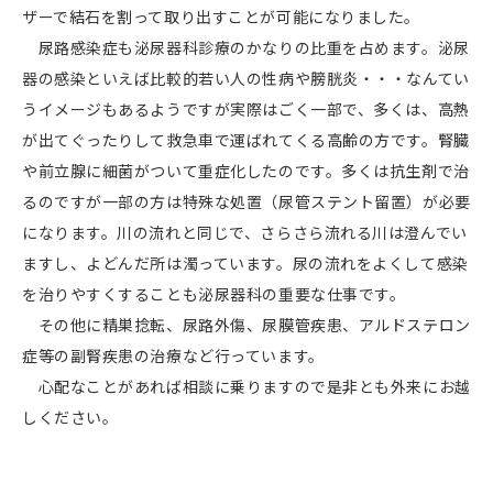
ザーで結石を割って取り出すことが可能になりました。
尿路感染症も泌尿器科診療のかなりの比重を占めます。泌尿
器の感染といえば比較的若い人の性病や膀胱炎・・・なんてい
うイメージもあるようですが実際はごく一部で、多くは、高熱
が出てぐったりして救急車で運ばれてくる高齢の方です。腎臓
や前立腺に細菌がついて重症化したのです。多くは抗生剤で治
るのですが一部の方は特殊な処置（尿管ステント留置）が必要
になります。川の流れと同じで、さらさら流れる川は澄んでい
ますし、よどんだ所は濁っています。尿の流れをよくして感染
を治りやすくすることも泌尿器科の重要な仕事です。
その他に精巣捻転、尿路外傷、尿膜管疾患、アルドステロン
症等の副腎疾患の治療など行っています。
心配なことがあれば相談に乗りますので是非とも外来にお越
しください。