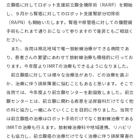
立腺癌に対してロボット支援前立腺全摘除術（
RARP
）を開始
し、９月から腎癌に対してのロボット支援腎部分切除術
（
RAPN
）も開始いたします。腎癌や尿管癌に対しての腹腔鏡
手術もこれまで通りおこなって参りますので是非ともご相談く
ださい。
また、当院は県北地域で唯一放射線治療ができる病院であ
り、患者さんの要望にあわせて放射線治療も積極的に行ってお
ります。今年度より
IMRT
の治療もできるようになりました。
前立腺癌に対しては様々な治療法があり、どの治療を選ぶ
か、治療に伴う排尿障害に悩むこともあると思います。そこで
当院では、今年度より前立腺センターを創設致しました。前立
腺センターとは、前立腺に関わる疾患を泌尿器科だけでなく他
の科と協力し一緒にみていくことを目的に作りました。当院で
は前立腺癌の治療はロボット手術だけでなく放射線治療である
IMRT
の治療も行えます。放射線治療科や地域連携、リハビリ
とも協力し、前立腺癌の治療だけでなく治療に伴う排尿障害の