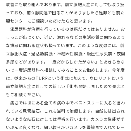
改善にも取り組んでおります。前立腺肥大症に対しても取り扱
っており、前立腺関連で困ることがありましたら是非とも前立
腺センターにご相談いただけたらと思います。
泌尿器科が治療を行っているのは癌だけではありません。お
しっこが出にくい、近い、漏れるなどの生活の質に関わるよう
な排尿に関わる症状も扱っています。このような疾患には、前
立腺肥大症・過活動膀胱・神経因性膀胱・腹圧性尿失禁・夜間
多尿などがあります。「歳だからしかたがない」とあきらめな
いで一度泌尿器科へ相談してみることをお勧めします。今年度
は、従来からの
TURP
という術式に加えて、ウロリフトという
前立腺肥大症に対しての新しい手術も開始しましたので是非と
もご相談ください。
痛さでは世にある全ての病の中でベストスリーに入ると言わ
れている尿管結石。これも当科で治療します。自然に排出され
ないような結石に対しては手術を行います。カメラの性能がず
いぶんと良くなり、細い軟らかいカメラを腎臓まで入れてレー